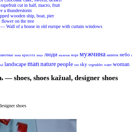
ruit cut in half, macro, fruit
re a thunderstorm
ed wooden ship, boat, pier
flower on the tree
 Wall of a house in old europe with curtain windows
мужчина
люди
небо
красота
животные
море
напиток
лицо
мальчик
зима
man
nature
people
landscape
woman
sky
sea
vegetables
water
nd
— shoes, shoes kažual, designer shoes
esigner shoes