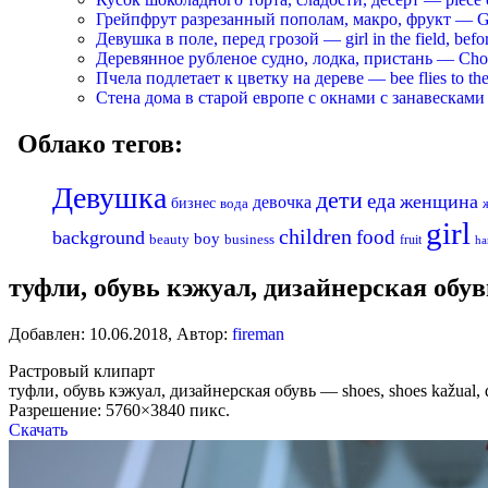
Грейпфрут разрезанный пополам, макро, фрукт — Grapef
Девушка в поле, перед грозой — girl in the field, befo
Деревянное рубленое судно, лодка, пристань — Chopp
Пчела подлетает к цветку на дереве — bee flies to the 
Стена дома в старой европе с окнами с занавесками —
Облако тегов:
Девушка
дети
еда
женщина
девочка
бизнес
вода
girl
children
food
background
boy
business
beauty
fruit
ha
туфли, обувь кэжуал, дизайнерская обувь 
Добавлен:
10.06.2018
,
Автор:
fireman
Растровый клипарт
туфли, обувь кэжуал, дизайнерская обувь — shoes, shoes kažual, d
Разрешение: 5760×3840 пикс.
Скачать