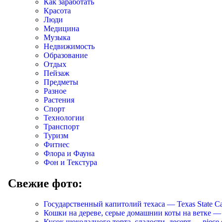
Как заработать
Красота
Люди
Медицина
Музыка
Недвижимость
Образование
Отдых
Пейзаж
Предметы
Разное
Растения
Спорт
Технологии
Транспорт
Туризм
Фитнес
Флора и Фауна
Фон и Текстура
Свежие фото:
Государственный капитолий техаса — Texas State Ca
Кошки на дереве, серые домашнии коты на ветке — Cats
Кусок шоколадного торта, сладости, десерт — piece of 