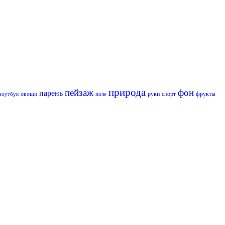
природа
пейзаж
фон
парень
овощи
руки
спорт
фрукты
ноутбук
поле