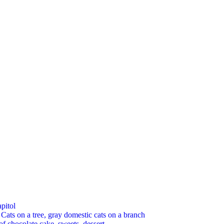
pitol
 on a tree, gray domestic cats on a branch
chocolate cake, sweets, dessert