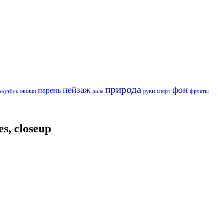
природа
пейзаж
фон
парень
овощи
руки
спорт
фрукты
ноутбук
поле
s, closeup