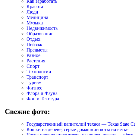
Как заработать
Красота
Люди
Медицина
Музыка
Недвижимость
Образование
Отдых
Пейзаж
Предметы
Разное
Растения
Спорт
Технологии
Транспорт
Туризм
Фитнес
Флора и Фауна
Фон и Текстура
Свежие фото:
Государственный капитолий техаса — Texas State Ca
Кошки на дереве, серые домашнии коты на ветке — Cats
Кусок шоколадного торта, сладости, десерт — piece of 