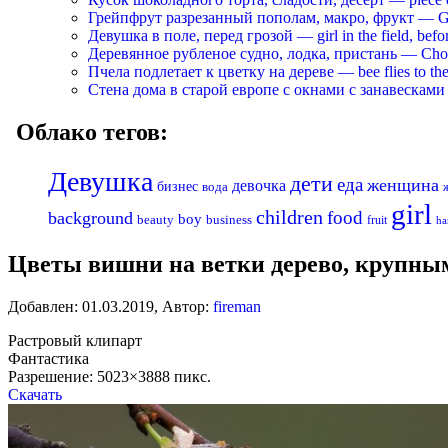
Грейпфрут разрезанный пополам, макро, фрукт — Grapef
Девушка в поле, перед грозой — girl in the field, befo
Деревянное рубленое судно, лодка, пристань — Chopp
Пчела подлетает к цветку на дереве — bee flies to the 
Стена дома в старой европе с окнами с занавесками —
Облако тегов:
Девушка
дети
еда
женщина
девочка
бизнес
вода
girl
children
food
background
boy
business
beauty
fruit
ha
Цветы вишни на ветки дерево, крупным п
Добавлен:
01.03.2019
,
Автор:
fireman
Растровый клипарт
Фантастика
Разрешение: 5023×3888 пикс.
Скачать