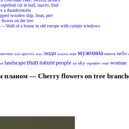
ruit cut in half, macro, fruit
re a thunderstorm
ed wooden ship, boat, pier
flower on the tree
 Wall of a house in old europe with curtain windows
мужчина
люди
небо
красота
животные
море
напиток
лицо
мальчик
зима
man
nature
people
landscape
woman
sky
sea
vegetables
water
nd
ланом — Cherry flowers on tree branche