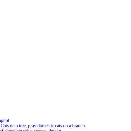
pitol
 on a tree, gray domestic cats on a branch
chocolate cake, sweets, dessert