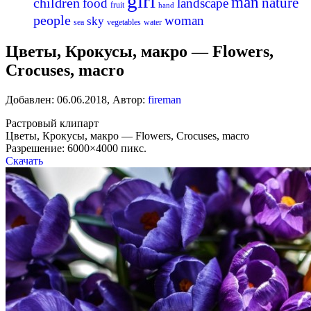
girl
man
nature
children
food
landscape
fruit
hand
people
woman
sky
sea
vegetables
water
Цветы, Крокусы, макро — Flowers,
Crocuses, macro
Добавлен:
06.06.2018
,
Автор:
fireman
Растровый клипарт
Цветы, Крокусы, макро — Flowers, Crocuses, macro
Разрешение: 6000×4000 пикс.
Скачать