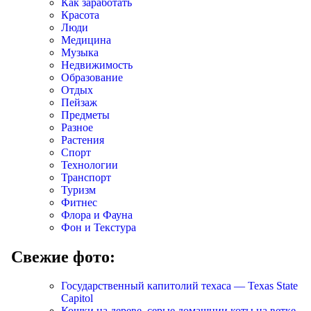
Как заработать
Красота
Люди
Медицина
Музыка
Недвижимость
Образование
Отдых
Пейзаж
Предметы
Разное
Растения
Спорт
Технологии
Транспорт
Туризм
Фитнес
Флора и Фауна
Фон и Текстура
Свежие фото:
Государственный капитолий техаса — Texas State
Capitol
Кошки на дереве, серые домашнии коты на ветке