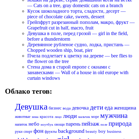
— Cats on a tree, gray domestic cats on a branch
Кусок шоколадного торта, сладости, десерт —
piece of chocolate cake, sweets, dessert
Грейпфрут разрезанный пополам, макро, фрукт —
Grapefruit cut in half, macro, fruit
Девушка в поле, перед грозой — girl in the field,
before a thunderstorm
Деревянное рубленое судно, лодка, пристань —
Chopped wooden ship, boat, pier
Пчела подлетает к цветку на дереве — bee flies to
the flower on the tree
Стена дома в старой европе с окнами с
занавесками — Wall of a house in old europe with
curtain windows
Облако тегов:
Девушка
дети
еда
женщина
девочка
бизнес
вода
мужчина
люди
красота
животные
море
лицо
мальчик
зима
природа
пейзаж
небо
парень
напиток
овощи
ноутбук
поле
фон
background
boy
business
руки
спорт
фрукты
beauty