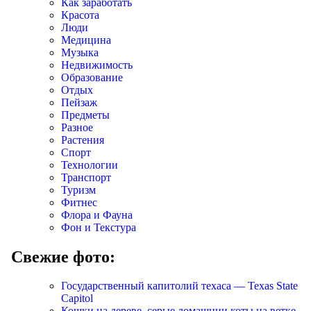
Как заработать
Красота
Люди
Медицина
Музыка
Недвижимость
Образование
Отдых
Пейзаж
Предметы
Разное
Растения
Спорт
Технологии
Транспорт
Туризм
Фитнес
Флора и Фауна
Фон и Текстура
Свежие фото:
Государственный капитолий техаса — Texas State
Capitol
Кошки на дереве, серые домашнии коты на ветке