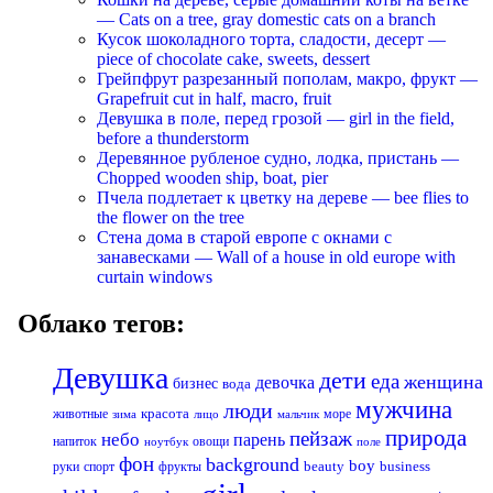
— Cats on a tree, gray domestic cats on a branch
Кусок шоколадного торта, сладости, десерт —
piece of chocolate cake, sweets, dessert
Грейпфрут разрезанный пополам, макро, фрукт —
Grapefruit cut in half, macro, fruit
Девушка в поле, перед грозой — girl in the field,
before a thunderstorm
Деревянное рубленое судно, лодка, пристань —
Chopped wooden ship, boat, pier
Пчела подлетает к цветку на дереве — bee flies to
the flower on the tree
Стена дома в старой европе с окнами с
занавесками — Wall of a house in old europe with
curtain windows
Облако тегов:
Девушка
дети
еда
женщина
девочка
бизнес
вода
мужчина
люди
красота
животные
море
лицо
мальчик
зима
природа
пейзаж
небо
парень
напиток
овощи
ноутбук
поле
фон
background
boy
business
руки
спорт
фрукты
beauty