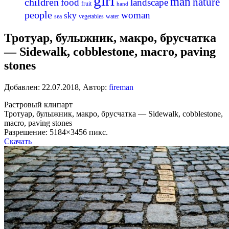
girl
man
nature
children
food
landscape
fruit
hand
people
woman
sky
sea
vegetables
water
Тротуар, булыжник, макро, брусчатка
— Sidewalk, cobblestone, macro, paving
stones
Добавлен:
22.07.2018
,
Автор:
fireman
Растровый клипарт
Тротуар, булыжник, макро, брусчатка — Sidewalk, cobblestone,
macro, paving stones
Разрешение: 5184×3456 пикс.
Скачать