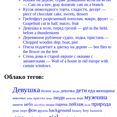
— Cats on a tree, gray domestic cats on a branch
Кусок шоколадного торта, сладости, десерт —
piece of chocolate cake, sweets, dessert
Грейпфрут разрезанный пополам, макро, фрукт —
Grapefruit cut in half, macro, fruit
Девушка в поле, перед грозой — girl in the field,
before a thunderstorm
Деревянное рубленое судно, лодка, пристань —
Chopped wooden ship, boat, pier
Пчела подлетает к цветку на дереве — bee flies to
the flower on the tree
Стена дома в старой европе с окнами с
занавесками — Wall of a house in old europe with
curtain windows
Облако тегов:
Девушка
дети
еда
женщина
девочка
бизнес
вода
мужчина
люди
красота
животные
море
лицо
мальчик
зима
природа
пейзаж
небо
парень
напиток
овощи
ноутбук
поле
фон
background
boy
business
руки
спорт
фрукты
beauty