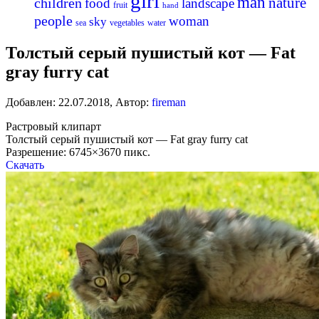
girl
man
nature
children
food
landscape
fruit
hand
people
woman
sky
sea
vegetables
water
Толстый серый пушистый кот — Fat
gray furry cat
Добавлен:
22.07.2018
,
Автор:
fireman
Растровый клипарт
Толстый серый пушистый кот — Fat gray furry cat
Разрешение: 6745×3670 пикс.
Скачать