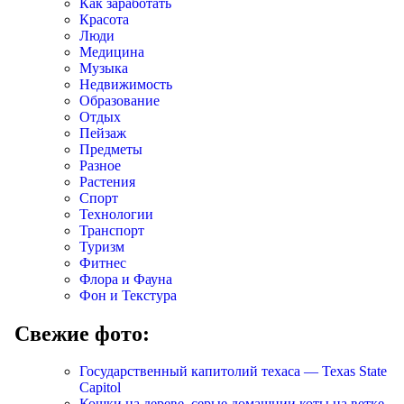
Как заработать
Красота
Люди
Медицина
Музыка
Недвижимость
Образование
Отдых
Пейзаж
Предметы
Разное
Растения
Спорт
Технологии
Транспорт
Туризм
Фитнес
Флора и Фауна
Фон и Текстура
Свежие фото:
Государственный капитолий техаса — Texas State
Capitol
Кошки на дереве, серые домашнии коты на ветке