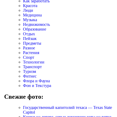
Как заработать
Красота
Люди
Медицина
Музыка
Недвижимость
Образование
Отдых
Пейзаж
Предметы
Разное
Растения
Спорт
Технологии
Транспорт
Туризм
Фитнес
Флора и Фауна
Фон и Текстура
Свежие фото:
Государственный капитолий техаса — Texas State
Capitol
Кошки на дереве, серые домашнии коты на ветке