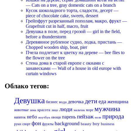
— Cats on a tree, gray domestic cats on a branch
Кусок шоколадного торта, сладости, десерт —
piece of chocolate cake, sweets, dessert
Грейпфрут разрезанный пополам, макро, фрукт —
Grapefruit cut in half, macro, fruit
Девушка в поле, перед грозой — girl in the field,
before a thunderstorm
Деревянное рубленое судно, лодка, пристань —
Chopped wooden ship, boat, pier
Пчела подлетает к цветку на дереве — bee flies to
the flower on the tree
Стена дома в старой европе с окнами с
занавесками — Wall of a house in old europe with
curtain windows
Облако тегов:
Девушка
дети
еда
женщина
девочка
бизнес
вода
мужчина
люди
красота
животные
море
лицо
мальчик
зима
природа
пейзаж
небо
парень
напиток
овощи
ноутбук
поле
фон
background
boy
business
руки
спорт
фрукты
beauty