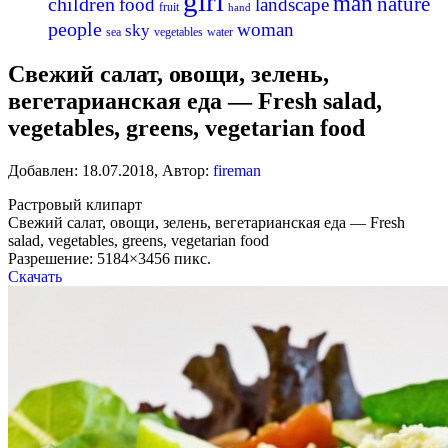
girl
man
nature
children
food
landscape
fruit
hand
people
woman
sky
sea
vegetables
water
Свежий салат, овощи, зелень,
вегетарианская еда — Fresh salad,
vegetables, greens, vegetarian food
Добавлен:
18.07.2018
,
Автор:
fireman
Растровый клипарт
Свежий салат, овощи, зелень, вегетарианская еда — Fresh
salad, vegetables, greens, vegetarian food
Разрешение: 5184×3456 пикс.
Скачать