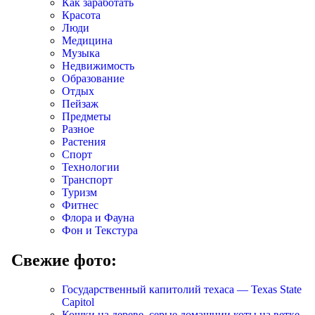
Как заработать
Красота
Люди
Медицина
Музыка
Недвижимость
Образование
Отдых
Пейзаж
Предметы
Разное
Растения
Спорт
Технологии
Транспорт
Туризм
Фитнес
Флора и Фауна
Фон и Текстура
Свежие фото:
Государственный капитолий техаса — Texas State
Capitol
Кошки на дереве, серые домашнии коты на ветке