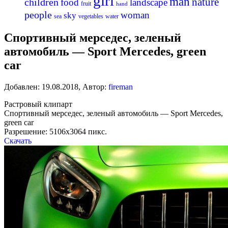
girl
man
nature
children
food
landscape
fruit
hand
people
woman
sky
sea
vegetables
water
Спортивный мерседес, зеленый
автомобиль — Sport Mercedes, green
car
Добавлен:
19.08.2018
,
Автор:
fireman
Растровый клипарт
Спортивный мерседес, зеленый автомобиль — Sport Mercedes,
green car
Разрешение: 5106х3064 пикс.
Скачать