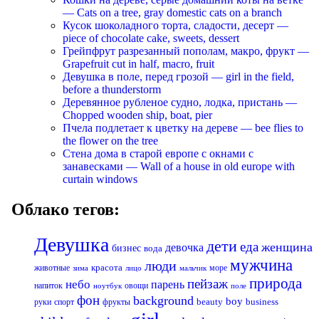
— Cats on a tree, gray domestic cats on a branch
Кусок шоколадного торта, сладости, десерт —
piece of chocolate cake, sweets, dessert
Грейпфрут разрезанный пополам, макро, фрукт —
Grapefruit cut in half, macro, fruit
Девушка в поле, перед грозой — girl in the field,
before a thunderstorm
Деревянное рубленое судно, лодка, пристань —
Chopped wooden ship, boat, pier
Пчела подлетает к цветку на дереве — bee flies to
the flower on the tree
Стена дома в старой европе с окнами с
занавесками — Wall of a house in old europe with
curtain windows
Облако тегов:
Девушка
дети
еда
женщина
девочка
бизнес
вода
мужчина
люди
красота
животные
море
лицо
мальчик
зима
природа
пейзаж
небо
парень
напиток
овощи
ноутбук
поле
фон
background
boy
business
руки
спорт
фрукты
beauty