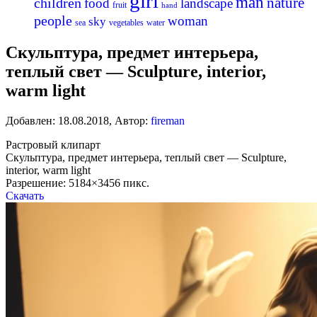
girl
man
nature
children
food
landscape
fruit
hand
people
woman
sky
sea
vegetables
water
Скульптура, предмет интерьера,
теплый свет — Sculpture, interior,
warm light
Добавлен:
18.08.2018
,
Автор:
fireman
Растровый клипарт
Скульптура, предмет интерьера, теплый свет — Sculpture,
interior, warm light
Разрешение: 5184×3456 пикс.
Скачать