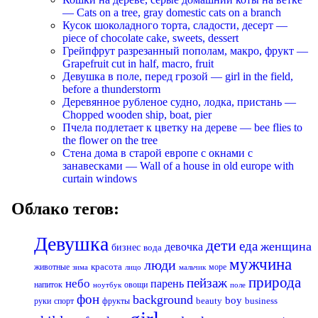
— Cats on a tree, gray domestic cats on a branch
Кусок шоколадного торта, сладости, десерт —
piece of chocolate cake, sweets, dessert
Грейпфрут разрезанный пополам, макро, фрукт —
Grapefruit cut in half, macro, fruit
Девушка в поле, перед грозой — girl in the field,
before a thunderstorm
Деревянное рубленое судно, лодка, пристань —
Chopped wooden ship, boat, pier
Пчела подлетает к цветку на дереве — bee flies to
the flower on the tree
Стена дома в старой европе с окнами с
занавесками — Wall of a house in old europe with
curtain windows
Облако тегов:
Девушка
дети
еда
женщина
девочка
бизнес
вода
мужчина
люди
красота
животные
море
лицо
мальчик
зима
природа
пейзаж
небо
парень
напиток
овощи
ноутбук
поле
фон
background
boy
business
руки
спорт
фрукты
beauty