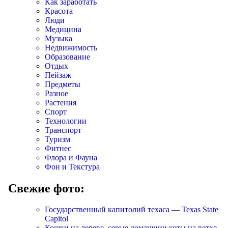
Как заработать
Красота
Люди
Медицина
Музыка
Недвижимость
Образование
Отдых
Пейзаж
Предметы
Разное
Растения
Спорт
Технологии
Транспорт
Туризм
Фитнес
Флора и Фауна
Фон и Текстура
Свежие фото:
Государственный капитолий техаса — Texas State
Capitol
Кошки на дереве, серые домашнии коты на ветке