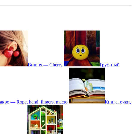
Вишня — Cherry
Грустный
акро — Rope, hand, fingers, macro
Книга, очки,