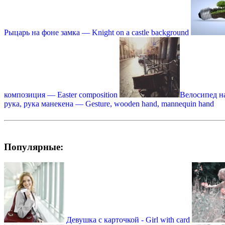
Рыцарь на фоне замка — Knight on a castle background
композиция — Easter composition
Велосипед на
рука, рука манекена — Gesture, wooden hand, mannequin hand
Популярные:
Девушка с карточкой - Girl with card