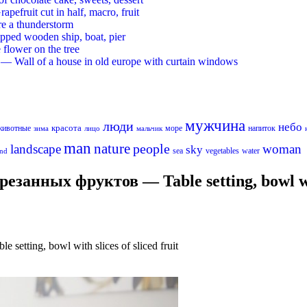
ruit cut in half, macro, fruit
re a thunderstorm
ed wooden ship, boat, pier
flower on the tree
 Wall of a house in old europe with curtain windows
мужчина
люди
небо
красота
животные
море
напиток
лицо
мальчик
зима
man
nature
people
landscape
woman
sky
sea
vegetables
water
nd
анных фруктов — Table setting, bowl with 
tting, bowl with slices of sliced fruit