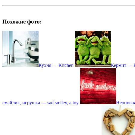
Похожие фото:
Кухня — Kitchen
Кермит — K
смайлик, игрушка — sad smiley, a toy
Неоновая