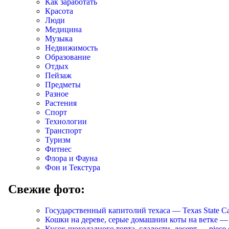
Как заработать
Красота
Люди
Медицина
Музыка
Недвижимость
Образование
Отдых
Пейзаж
Предметы
Разное
Растения
Спорт
Технологии
Транспорт
Туризм
Фитнес
Флора и Фауна
Фон и Текстура
Свежие фото:
Государственный капитолий техаса — Texas State Ca
Кошки на дереве, серые домашнии коты на ветке — Cats
Кусок шоколадного торта, сладости, десерт — piece of 