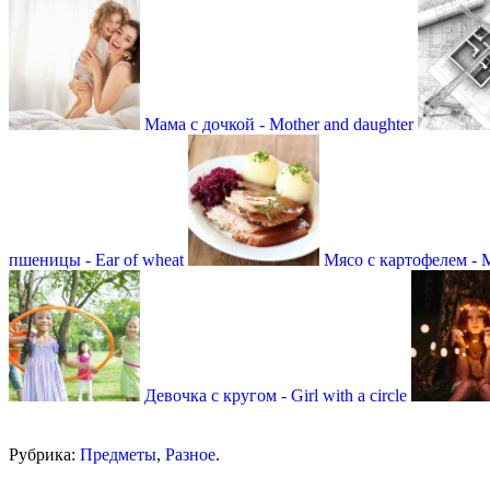
Мама с дочкой - Mother and daughter
пшеницы - Ear of wheat
Мясо с картофелем - M
Девочка с кругом - Girl with a circle
Рубрика:
Предметы
,
Разное
.