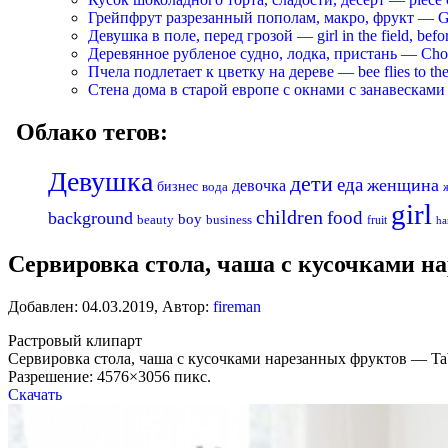
Грейпфрут разрезанный пополам, макро, фрукт — Grapef
Девушка в поле, перед грозой — girl in the field, befo
Деревянное рубленое судно, лодка, пристань — Chopp
Пчела подлетает к цветку на дереве — bee flies to the 
Стена дома в старой европе с окнами с занавесками —
Облако тегов:
Девушка
дети
еда
женщина
девочка
бизнес
вода
girl
children
food
background
boy
business
beauty
fruit
ha
Сервировка стола, чаша с кусочками нарез
Добавлен:
04.03.2019
,
Автор:
fireman
Растровый клипарт
Сервировка стола, чаша с кусочками нарезанных фруктов — Table se
Разрешение: 4576×3056 пикс.
Скачать