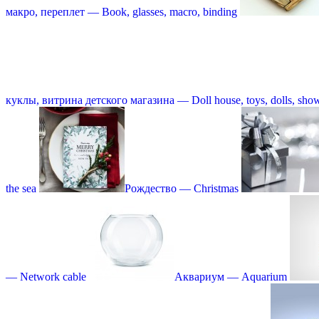
макро, переплет — Book, glasses, macro, binding
куклы, витрина детского магазина — Doll house, toys, dolls, showc
the sea
Рождество — Christmas
— Network cable
Аквариум — Aquarium