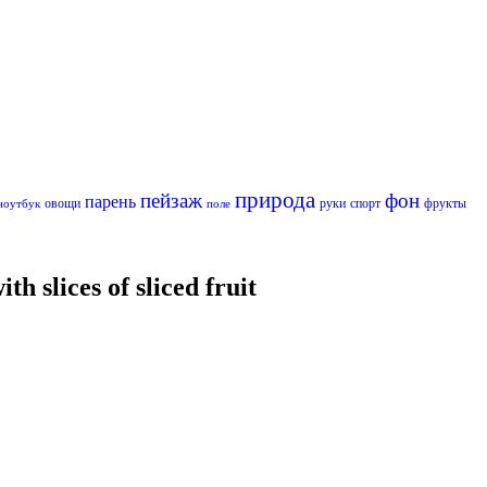
природа
пейзаж
фон
парень
овощи
руки
спорт
фрукты
ноутбук
поле
slices of sliced fruit