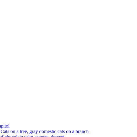
pitol
 on a tree, gray domestic cats on a branch
chocolate cake, sweets, dessert