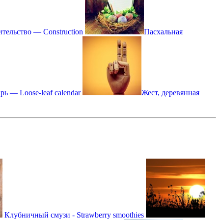
тельство — Сonstruction
Пасхальная
ь — Loose-leaf calendar
Жест, деревянная
Клубничный смузи - Strawberry smoothies