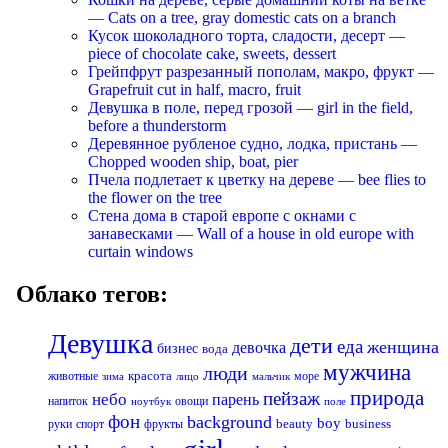
— Cats on a tree, gray domestic cats on a branch
Кусок шоколадного торта, сладости, десерт —
piece of chocolate cake, sweets, dessert
Грейпфрут разрезанный пополам, макро, фрукт —
Grapefruit cut in half, macro, fruit
Девушка в поле, перед грозой — girl in the field,
before a thunderstorm
Деревянное рубленое судно, лодка, пристань —
Chopped wooden ship, boat, pier
Пчела подлетает к цветку на дереве — bee flies to
the flower on the tree
Стена дома в старой европе с окнами с
занавесками — Wall of a house in old europe with
curtain windows
Облако тегов:
Девушка
дети
еда
женщина
девочка
бизнес
вода
мужчина
люди
красота
животные
море
лицо
мальчик
зима
природа
пейзаж
небо
парень
напиток
овощи
ноутбук
поле
фон
background
boy
business
руки
спорт
фрукты
beauty