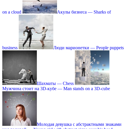
on a cloud
Акулы бизнеса — Sharks of
business
Люди марионетки — People puppets
Шахматы — Chess
Мужчина стоит на 3D-кубе — Мan stands on a 3D-cube
Молодая девушка с абстрактными знаками