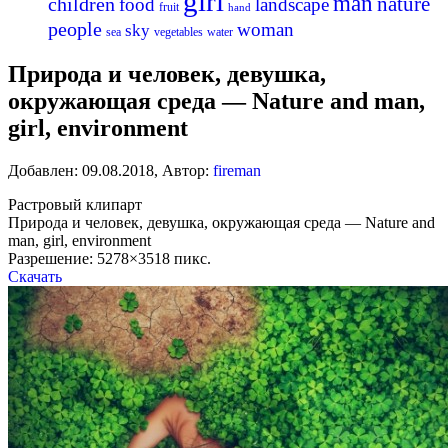
girl
man
nature
children
food
landscape
fruit
hand
people
woman
sky
sea
vegetables
water
Природа и человек, девушка,
окружающая среда — Nature and man,
girl, environment
Добавлен:
09.08.2018
,
Автор:
fireman
Растровый клипарт
Природа и человек, девушка, окружающая среда — Nature and
man, girl, environment
Разрешение: 5278×3518 пикс.
Скачать