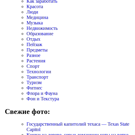
Как заработать
Красота
Люди
Медицина
Музыка
Недвижимость
Образование
Отдых
Пейзаж
Предметы
Разное
Растения
Спорт
Технологии
Транспорт
Туризм
Фитнес
Флора и Фауна
Фон и Текстура
Свежие фото:
Государственный капитолий техаса — Texas State
Capitol
Кошки на дереве, серые домашнии коты на ветке