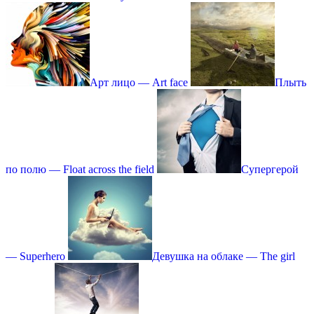
Арт лицо — Art face
Плыть
по полю — Float across the field
Супергерой
— Superhero
Девушка на облаке — The girl