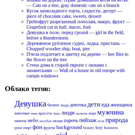
— Cats on a tree, gray domestic cats on a branch
Кусок шоколадного торта, сладости, десерт —
piece of chocolate cake, sweets, dessert
Грейпфрут разрезанный пополам, макро, фрукт —
Grapefruit cut in half, macro, fruit
Девушка в поле, перед грозой — girl in the field,
before a thunderstorm
Деревянное рубленое судно, лодка, пристань —
Chopped wooden ship, boat, pier
Пчела подлетает к цветку на дереве — bee flies to
the flower on the tree
Стена дома в старой европе с окнами с
занавесками — Wall of a house in old europe with
curtain windows
Облако тегов:
Девушка
дети
еда
женщина
девочка
бизнес
вода
мужчина
люди
красота
животные
море
лицо
мальчик
зима
природа
пейзаж
небо
парень
напиток
овощи
ноутбук
поле
фон
background
boy
business
руки
спорт
фрукты
beauty