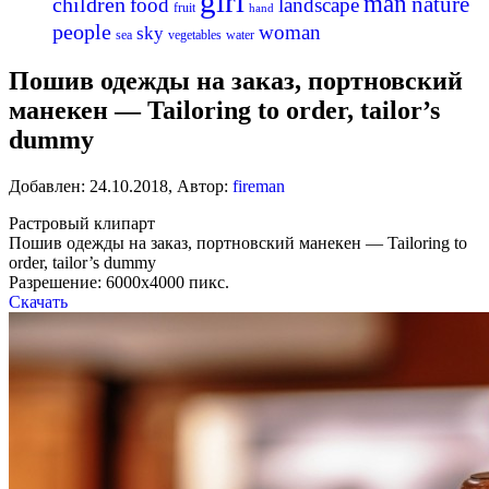
girl
man
nature
children
food
landscape
fruit
hand
people
woman
sky
sea
vegetables
water
Пошив одежды на заказ, портновский
манекен — Tailoring to order, tailor’s
dummy
Добавлен:
24.10.2018
,
Автор:
fireman
Растровый клипарт
Пошив одежды на заказ, портновский манекен — Tailoring to
order, tailor’s dummy
Разрешение: 6000х4000 пикс.
Скачать