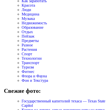
Как заработать
Красота
Люди
Медицина
Музыка
Недвижимость
Образование
Отдых
Пейзаж
Предметы
Разное
Растения
Спорт
Технологии
Транспорт
Туризм
Фитнес
Флора и Фауна
Фон и Текстура
Свежие фото:
Государственный капитолий техаса — Texas State
Capitol
Кошки на дереве, серые домашнии коты на ветке