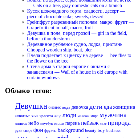
— Cats on a tree, gray domestic cats on a branch
Кусок шоколадного торта, сладости, десерт —
piece of chocolate cake, sweets, dessert
Грейпфрут разрезанный пополам, макро, фрукт —
Grapefruit cut in half, macro, fruit
Девушка в поле, перед грозой — girl in the field,
before a thunderstorm
Деревянное рубленое судно, лодка, пристань —
Chopped wooden ship, boat, pier
Пчела подлетает к цветку на дереве — bee flies to
the flower on the tree
Стена дома в старой европе с окнами с
занавесками — Wall of a house in old europe with
curtain windows
Облако тегов:
Девушка
дети
еда
женщина
девочка
бизнес
вода
мужчина
люди
красота
животные
море
лицо
мальчик
зима
природа
пейзаж
небо
парень
напиток
овощи
ноутбук
поле
фон
background
boy
business
руки
спорт
фрукты
beauty