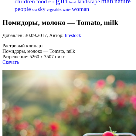
girl
man
nature
children
food
landscape
fruit
hand
people
woman
sky
sea
vegetables
water
Помидоры, молоко — Tomato, milk
Добавлен:
30.09.2017
,
Автор:
firestock
Растровый клипарт
Помидоры, молоко — Tomato, milk
Разрешение: 5260 x 3507 пикс.
Скачать