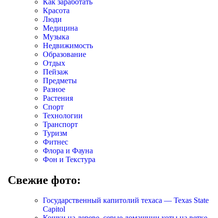
Как заработать
Красота
Люди
Медицина
Музыка
Недвижимость
Образование
Отдых
Пейзаж
Предметы
Разное
Растения
Спорт
Технологии
Транспорт
Туризм
Фитнес
Флора и Фауна
Фон и Текстура
Свежие фото:
Государственный капитолий техаса — Texas State
Capitol
Кошки на дереве, серые домашнии коты на ветке