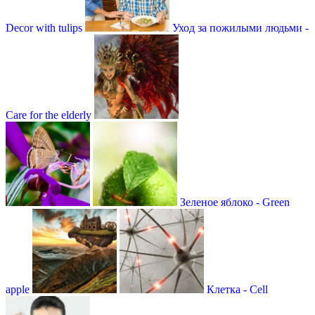
Decor with tulips
Уход за пожилыми людьми -
Care for the elderly
Зеленое яблоко - Green
apple
Клетка - Сell