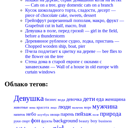
— Cats on a tree, gray domestic cats on a branch
Кусок шоколадного торта, сладости, десерт —
piece of chocolate cake, sweets, dessert
Грейпфрут разрезанный пополам, макро, фрукт —
Grapefruit cut in half, macro, fruit
Девушка в поле, перед грозой — girl in the field,
before a thunderstorm
Деревянное рубленое судно, лодка, пристань —
Chopped wooden ship, boat, pier
Пчела подлетает к цветку на дереве — bee flies to
the flower on the tree
Стена дома в старой европе с окнами с
занавесками — Wall of a house in old europe with
curtain windows
Облако тегов:
Девушка
дети
еда
женщина
девочка
бизнес
вода
мужчина
люди
красота
животные
море
лицо
мальчик
зима
природа
пейзаж
небо
парень
напиток
овощи
ноутбук
поле
фон
background
boy
business
руки
спорт
фрукты
beauty