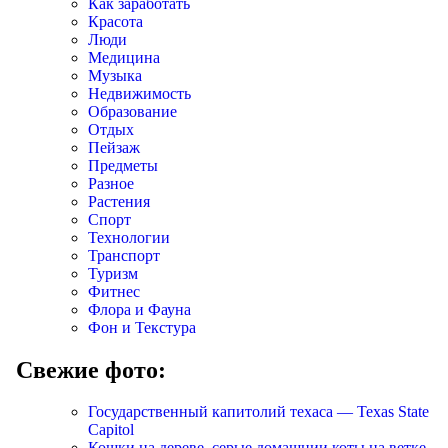
Как заработать
Красота
Люди
Медицина
Музыка
Недвижимость
Образование
Отдых
Пейзаж
Предметы
Разное
Растения
Спорт
Технологии
Транспорт
Туризм
Фитнес
Флора и Фауна
Фон и Текстура
Свежие фото:
Государственный капитолий техаса — Texas State
Capitol
Кошки на дереве, серые домашнии коты на ветке