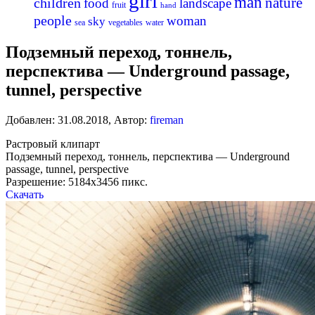
girl
man
nature
children
food
landscape
fruit
hand
people
woman
sky
sea
vegetables
water
Подземный переход, тоннель,
перспектива — Underground passage,
tunnel, perspective
Добавлен:
31.08.2018
,
Автор:
fireman
Растровый клипарт
Подземный переход, тоннель, перспектива — Underground
passage, tunnel, perspective
Разрешение: 5184х3456 пикс.
Скачать