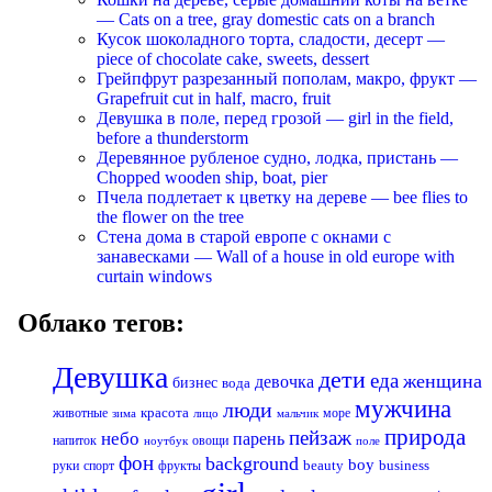
— Cats on a tree, gray domestic cats on a branch
Кусок шоколадного торта, сладости, десерт —
piece of chocolate cake, sweets, dessert
Грейпфрут разрезанный пополам, макро, фрукт —
Grapefruit cut in half, macro, fruit
Девушка в поле, перед грозой — girl in the field,
before a thunderstorm
Деревянное рубленое судно, лодка, пристань —
Chopped wooden ship, boat, pier
Пчела подлетает к цветку на дереве — bee flies to
the flower on the tree
Стена дома в старой европе с окнами с
занавесками — Wall of a house in old europe with
curtain windows
Облако тегов:
Девушка
дети
еда
женщина
девочка
бизнес
вода
мужчина
люди
красота
животные
море
лицо
мальчик
зима
природа
пейзаж
небо
парень
напиток
овощи
ноутбук
поле
фон
background
boy
business
руки
спорт
фрукты
beauty