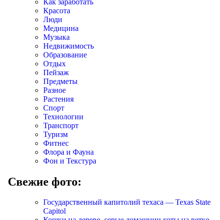
Как заработать
Красота
Люди
Медицина
Музыка
Недвижимость
Образование
Отдых
Пейзаж
Предметы
Разное
Растения
Спорт
Технологии
Транспорт
Туризм
Фитнес
Флора и Фауна
Фон и Текстура
Свежие фото:
Государственный капитолий техаса — Texas State
Capitol
Кошки на дереве, серые домашнии коты на ветке