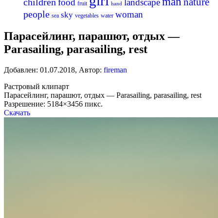
girl
man
nature
children
food
landscape
fruit
hand
people
woman
sky
sea
vegetables
water
Парасейлинг, парашют, отдых —
Parasailing, parasailing, rest
Добавлен:
01.07.2018
,
Автор:
fireman
Растровый клипарт
Парасейлинг, парашют, отдых — Parasailing, parasailing, rest
Разрешение: 5184×3456 пикс.
Скачать