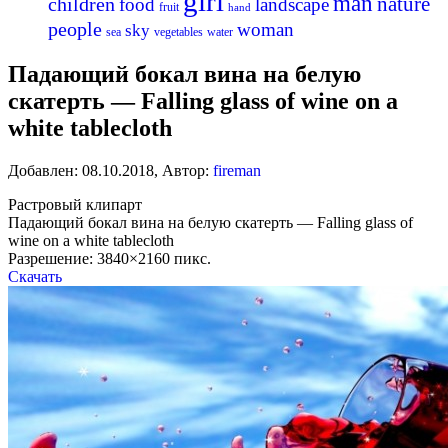
girl
man
nature
children
food
landscape
fruit
hand
people
woman
sky
sea
vegetables
water
Падающий бокал вина на белую
скатерть — Falling glass of wine on a
white tablecloth
Добавлен:
08.10.2018
,
Автор:
fireman
Растровый клипарт
Падающий бокал вина на белую скатерть — Falling glass of
wine on a white tablecloth
Разрешение: 3840×2160 пикс.
Скачать