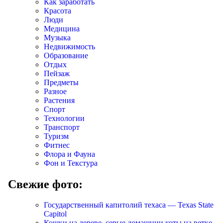
Как заработать
Красота
Люди
Медицина
Музыка
Недвижимость
Образование
Отдых
Пейзаж
Предметы
Разное
Растения
Спорт
Технологии
Транспорт
Туризм
Фитнес
Флора и Фауна
Фон и Текстура
Свежие фото:
Государственный капитолий техаса — Texas State
Capitol
Кошки на дереве, серые домашнии коты на ветке