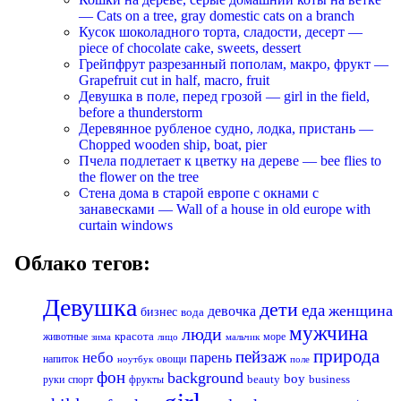
— Cats on a tree, gray domestic cats on a branch
Кусок шоколадного торта, сладости, десерт —
piece of chocolate cake, sweets, dessert
Грейпфрут разрезанный пополам, макро, фрукт —
Grapefruit cut in half, macro, fruit
Девушка в поле, перед грозой — girl in the field,
before a thunderstorm
Деревянное рубленое судно, лодка, пристань —
Chopped wooden ship, boat, pier
Пчела подлетает к цветку на дереве — bee flies to
the flower on the tree
Стена дома в старой европе с окнами с
занавесками — Wall of a house in old europe with
curtain windows
Облако тегов:
Девушка
дети
еда
женщина
девочка
бизнес
вода
мужчина
люди
красота
животные
море
лицо
мальчик
зима
природа
пейзаж
небо
парень
напиток
овощи
ноутбук
поле
фон
background
boy
business
руки
спорт
фрукты
beauty