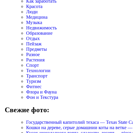
Как заработать
Красота
Люди
Медицина
Музыка
Недвижимость
Образование
Отдых
Пейзаж
Предметы
Разное
Растения
Спорт
Технологии
Транспорт
Туризм
Фитнес
Флора и Фауна
Фон и Текстура
Свежие фото:
Государственный капитолий техаса — Texas State Ca
Кошки на дереве, серые домашнии коты на ветке — Cats
Кусок шоколадного торта, сладости, десерт — piece of 