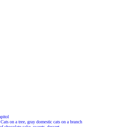
pitol
 on a tree, gray domestic cats on a branch
chocolate cake, sweets, dessert