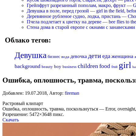
Грейпфрут разрезанный пополам, макро, фрукт — Grapef
Девушка в поле, перед грозой — girl in the field, befo
Деревянное рубленое судно, лодка, пристань — Chopp
Пчела подлетает к цветку на дереве — bee flies to the 
Стена дома в старой европе с окнами с занавесками —
Облако тегов:
Девушка
дети
еда
женщина
девочка
бизнес
вода
girl
children
food
background
boy
business
beauty
fruit
ha
Ошибка, оплошность, травма, поскользнут
Добавлен:
19.07.2018
,
Автор:
fireman
Растровый клипарт
Ошибка, оплошность, травма, поскользнуться — Error, oversight, i
Разрешение: 5472×3648 пикс.
Скачать