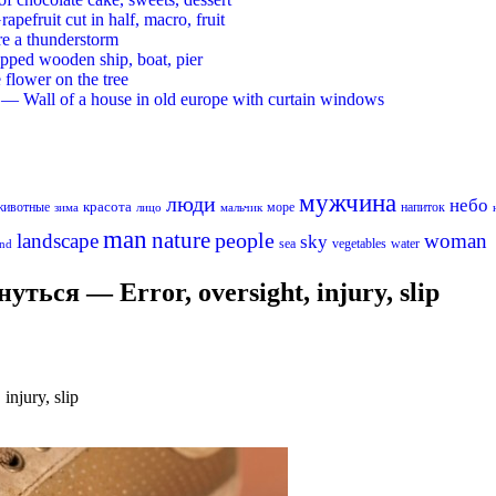
ruit cut in half, macro, fruit
re a thunderstorm
ed wooden ship, boat, pier
flower on the tree
 Wall of a house in old europe with curtain windows
мужчина
люди
небо
красота
животные
море
напиток
лицо
мальчик
зима
man
nature
people
landscape
woman
sky
sea
vegetables
water
nd
ься — Error, oversight, injury, slip
njury, slip