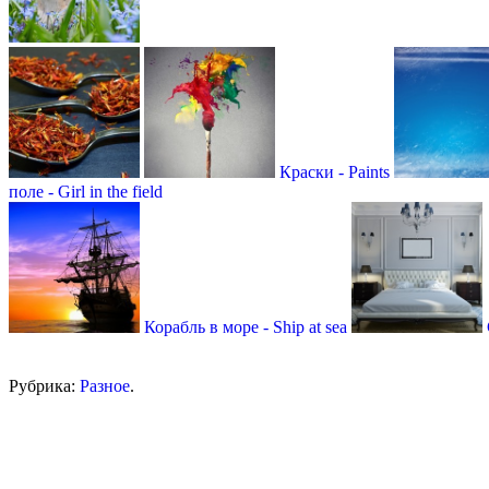
Краски - Paints
поле - Girl in the field
Корабль в море - Ship at sea
Рубрика:
Разное
.