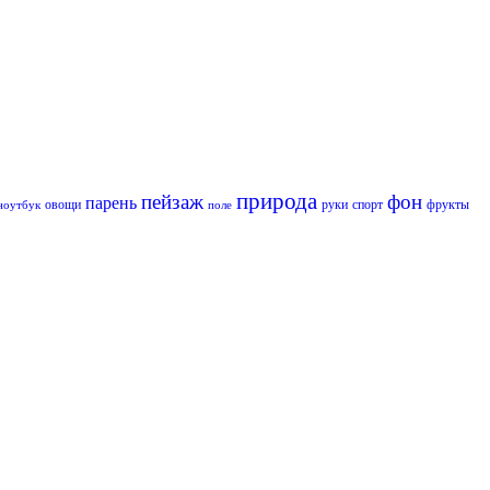
природа
пейзаж
фон
парень
овощи
руки
спорт
фрукты
ноутбук
поле