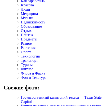
Как заработать
Красота
Люди
Медицина
Музыка
Недвижимость
Образование
Отдых
Пейзаж
Предметы
Разное
Растения
Спорт
Технологии
Транспорт
Туризм
Фитнес
Флора и Фауна
Фон и Текстура
Свежие фото:
Государственный капитолий техаса — Texas State
Capitol
Кошки на дереве, серые домашнии коты на ветке