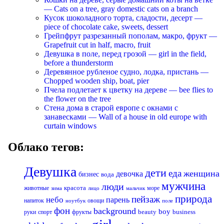
— Cats on a tree, gray domestic cats on a branch
Кусок шоколадного торта, сладости, десерт —
piece of chocolate cake, sweets, dessert
Грейпфрут разрезанный пополам, макро, фрукт —
Grapefruit cut in half, macro, fruit
Девушка в поле, перед грозой — girl in the field,
before a thunderstorm
Деревянное рубленое судно, лодка, пристань —
Chopped wooden ship, boat, pier
Пчела подлетает к цветку на дереве — bee flies to
the flower on the tree
Стена дома в старой европе с окнами с
занавесками — Wall of a house in old europe with
curtain windows
Облако тегов:
Девушка
дети
еда
женщина
девочка
бизнес
вода
мужчина
люди
красота
животные
море
лицо
мальчик
зима
природа
пейзаж
небо
парень
напиток
овощи
ноутбук
поле
фон
background
boy
business
руки
спорт
фрукты
beauty