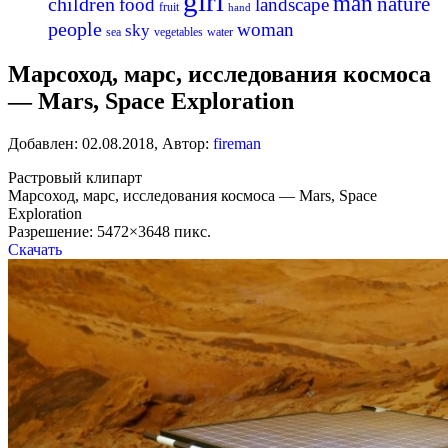
girl
man
nature
children
food
landscape
fruit
hand
people
woman
sky
sea
vegetables
water
Марсоход, марс, исследования космоса
— Mars, Space Exploration
Добавлен:
02.08.2018
,
Автор:
fireman
Растровый клипарт
Марсоход, марс, исследования космоса — Mars, Space
Exploration
Разрешение: 5472×3648 пикс.
Скачать