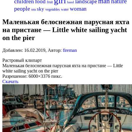
girl
man
nature
children
food
landscape
fruit
hand
people
woman
sky
sea
vegetables
water
Маленькая белоснежная парусная яхта
на пристане — Little white sailing yacht
on the pier
Добавлен:
16.02.2019
,
Автор:
fireman
Растровый клипарт
Маленькая белоснежная парусная яхта на пристане — Little
white sailing yacht on the pier
Разрешение: 6000×3376 пикс.
Скачать