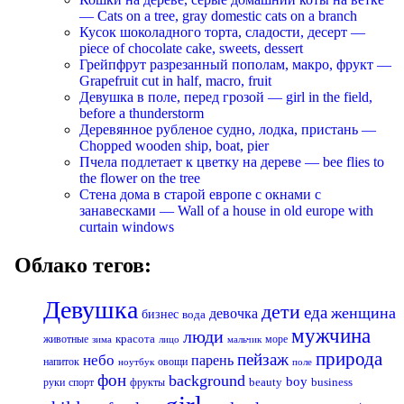
— Cats on a tree, gray domestic cats on a branch
Кусок шоколадного торта, сладости, десерт —
piece of chocolate cake, sweets, dessert
Грейпфрут разрезанный пополам, макро, фрукт —
Grapefruit cut in half, macro, fruit
Девушка в поле, перед грозой — girl in the field,
before a thunderstorm
Деревянное рубленое судно, лодка, пристань —
Chopped wooden ship, boat, pier
Пчела подлетает к цветку на дереве — bee flies to
the flower on the tree
Стена дома в старой европе с окнами с
занавесками — Wall of a house in old europe with
curtain windows
Облако тегов:
Девушка
дети
еда
женщина
девочка
бизнес
вода
мужчина
люди
красота
животные
море
лицо
мальчик
зима
природа
пейзаж
небо
парень
напиток
овощи
ноутбук
поле
фон
background
boy
business
руки
спорт
фрукты
beauty