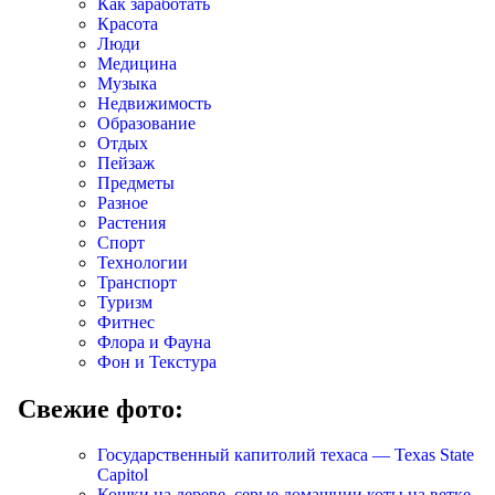
Как заработать
Красота
Люди
Медицина
Музыка
Недвижимость
Образование
Отдых
Пейзаж
Предметы
Разное
Растения
Спорт
Технологии
Транспорт
Туризм
Фитнес
Флора и Фауна
Фон и Текстура
Свежие фото:
Государственный капитолий техаса — Texas State
Capitol
Кошки на дереве, серые домашнии коты на ветке