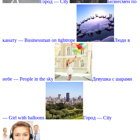
Город — City
Бизнесмен по
канату — Businessman on tightrope
Люди в
небе — People in the sky
Девушка с шарами
— Girl with balloons
Город — City