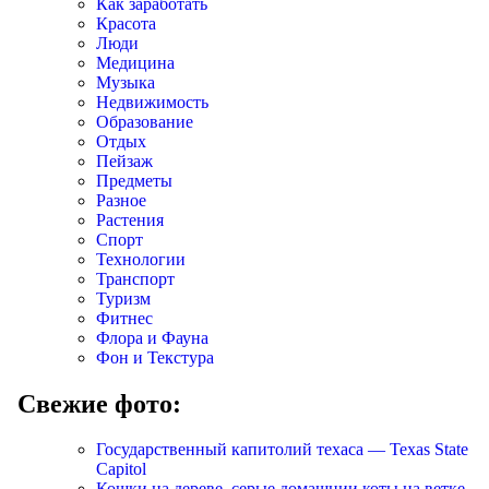
Как заработать
Красота
Люди
Медицина
Музыка
Недвижимость
Образование
Отдых
Пейзаж
Предметы
Разное
Растения
Спорт
Технологии
Транспорт
Туризм
Фитнес
Флора и Фауна
Фон и Текстура
Свежие фото:
Государственный капитолий техаса — Texas State
Capitol
Кошки на дереве, серые домашнии коты на ветке