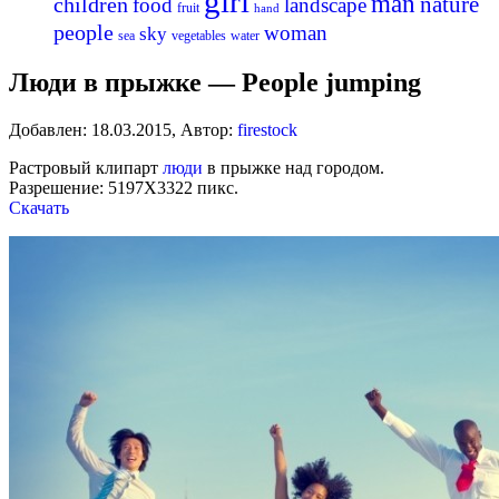
girl
man
nature
children
food
landscape
fruit
hand
people
woman
sky
sea
vegetables
water
Люди в прыжке — People jumping
Добавлен:
18.03.2015
,
Автор:
firestock
Растровый клипарт
люди
в прыжке над городом.
Разрешение: 5197Х3322 пикс.
Скачать