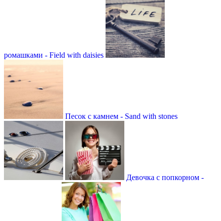
ромашками - Field with daisies
Песок с камнем - Sand with stones
Девочка с попкорном -