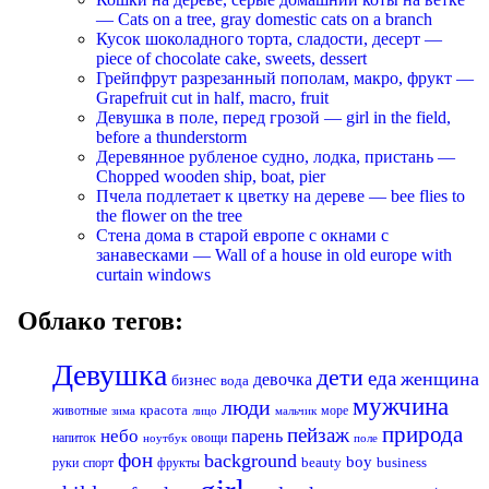
— Cats on a tree, gray domestic cats on a branch
Кусок шоколадного торта, сладости, десерт —
piece of chocolate cake, sweets, dessert
Грейпфрут разрезанный пополам, макро, фрукт —
Grapefruit cut in half, macro, fruit
Девушка в поле, перед грозой — girl in the field,
before a thunderstorm
Деревянное рубленое судно, лодка, пристань —
Chopped wooden ship, boat, pier
Пчела подлетает к цветку на дереве — bee flies to
the flower on the tree
Стена дома в старой европе с окнами с
занавесками — Wall of a house in old europe with
curtain windows
Облако тегов:
Девушка
дети
еда
женщина
девочка
бизнес
вода
мужчина
люди
красота
животные
море
лицо
мальчик
зима
природа
пейзаж
небо
парень
напиток
овощи
ноутбук
поле
фон
background
boy
business
руки
спорт
фрукты
beauty