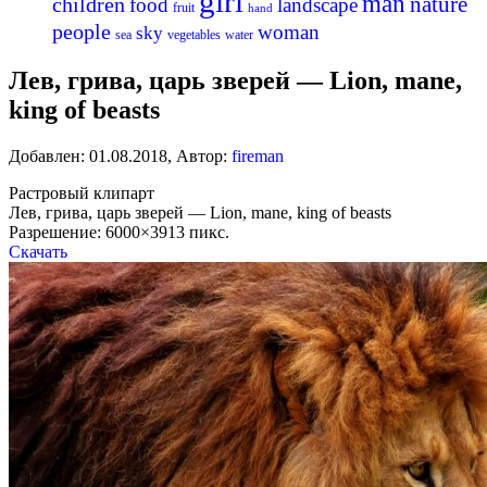
girl
man
nature
children
food
landscape
fruit
hand
people
woman
sky
sea
vegetables
water
Лев, грива, царь зверей — Lion, mane,
king of beasts
Добавлен:
01.08.2018
,
Автор:
fireman
Растровый клипарт
Лев, грива, царь зверей — Lion, mane, king of beasts
Разрешение: 6000×3913 пикс.
Скачать