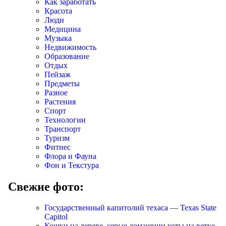
Как заработать
Красота
Люди
Медицина
Музыка
Недвижимость
Образование
Отдых
Пейзаж
Предметы
Разное
Растения
Спорт
Технологии
Транспорт
Туризм
Фитнес
Флора и Фауна
Фон и Текстура
Свежие фото:
Государственный капитолий техаса — Texas State
Capitol
Кошки на дереве, серые домашнии коты на ветке