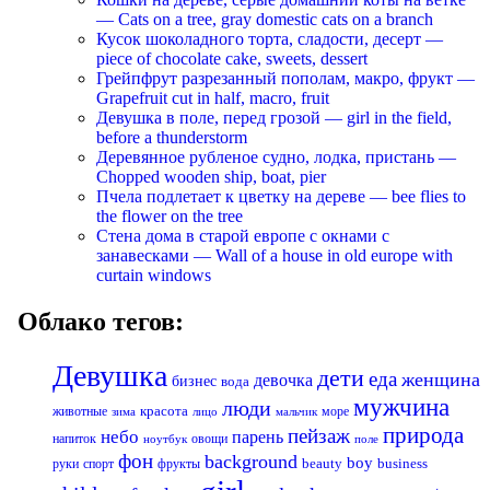
— Cats on a tree, gray domestic cats on a branch
Кусок шоколадного торта, сладости, десерт —
piece of chocolate cake, sweets, dessert
Грейпфрут разрезанный пополам, макро, фрукт —
Grapefruit cut in half, macro, fruit
Девушка в поле, перед грозой — girl in the field,
before a thunderstorm
Деревянное рубленое судно, лодка, пристань —
Chopped wooden ship, boat, pier
Пчела подлетает к цветку на дереве — bee flies to
the flower on the tree
Стена дома в старой европе с окнами с
занавесками — Wall of a house in old europe with
curtain windows
Облако тегов:
Девушка
дети
еда
женщина
девочка
бизнес
вода
мужчина
люди
красота
животные
море
лицо
мальчик
зима
природа
пейзаж
небо
парень
напиток
овощи
ноутбук
поле
фон
background
boy
business
руки
спорт
фрукты
beauty