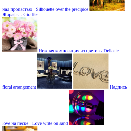
над пропастью - Silhouette over the precipice
Жирафы - Giraffes
Нежная композиция из цветов - Delicate
floral arrangement
Надпись
love на песке - Love write on sand