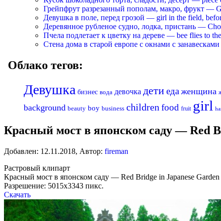
Грейпфрут разрезанный пополам, макро, фрукт — Grapef
Девушка в поле, перед грозой — girl in the field, befo
Деревянное рубленое судно, лодка, пристань — Chopp
Пчела подлетает к цветку на дереве — bee flies to the 
Стена дома в старой европе с окнами с занавесками —
Облако тегов:
Девушка
дети
еда
женщина
девочка
бизнес
вода
girl
children
food
background
boy
business
beauty
fruit
ha
Красный мост в японском саду — Red Br
Добавлен:
12.11.2018
,
Автор:
fireman
Растровый клипарт
Красный мост в японском саду — Red Bridge in Japanese Garden
Разрешение: 5015х3343 пикс.
Скачать