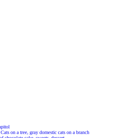
pitol
 on a tree, gray domestic cats on a branch
chocolate cake, sweets, dessert