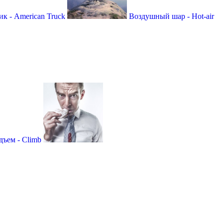
к - American Truck
Воздушный шар - Hot-air
дъем - Climb