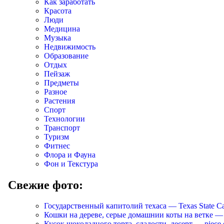
Как заработать
Красота
Люди
Медицина
Музыка
Недвижимость
Образование
Отдых
Пейзаж
Предметы
Разное
Растения
Спорт
Технологии
Транспорт
Туризм
Фитнес
Флора и Фауна
Фон и Текстура
Свежие фото:
Государственный капитолий техаса — Texas State Ca
Кошки на дереве, серые домашнии коты на ветке — Cats
Кусок шоколадного торта, сладости, десерт — piece of 