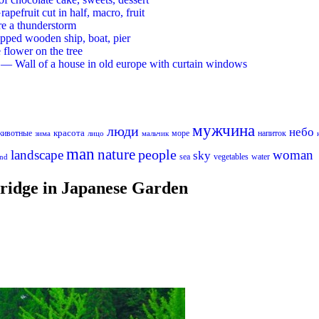
ruit cut in half, macro, fruit
re a thunderstorm
ed wooden ship, boat, pier
flower on the tree
 Wall of a house in old europe with curtain windows
мужчина
люди
небо
красота
животные
море
напиток
лицо
мальчик
зима
man
nature
people
landscape
woman
sky
sea
vegetables
water
nd
idge in Japanese Garden