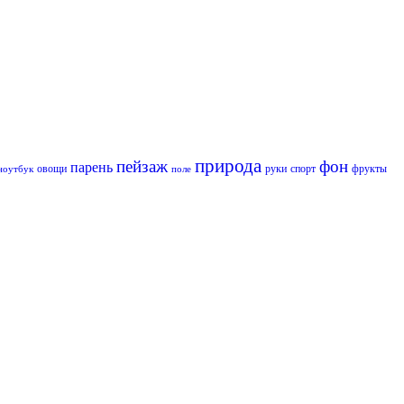
природа
пейзаж
фон
парень
овощи
руки
спорт
фрукты
ноутбук
поле