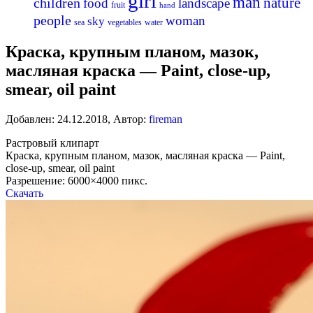
girl
man
nature
children
food
landscape
fruit
hand
people
woman
sky
sea
vegetables
water
Краска, крупным планом, мазок,
масляная краска — Paint, close-up,
smear, oil paint
Добавлен:
24.12.2018
,
Автор:
fireman
Растровый клипарт
Краска, крупным планом, мазок, масляная краска — Paint,
close-up, smear, oil paint
Разрешение: 6000×4000 пикс.
Скачать