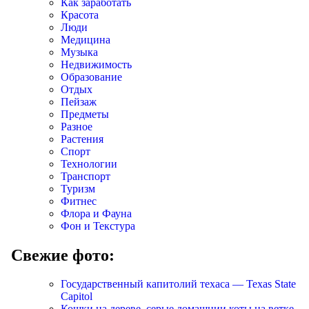
Как заработать
Красота
Люди
Медицина
Музыка
Недвижимость
Образование
Отдых
Пейзаж
Предметы
Разное
Растения
Спорт
Технологии
Транспорт
Туризм
Фитнес
Флора и Фауна
Фон и Текстура
Свежие фото:
Государственный капитолий техаса — Texas State
Capitol
Кошки на дереве, серые домашнии коты на ветке