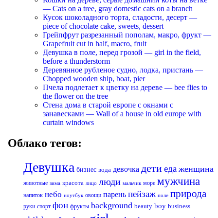
— Cats on a tree, gray domestic cats on a branch
Кусок шоколадного торта, сладости, десерт —
piece of chocolate cake, sweets, dessert
Грейпфрут разрезанный пополам, макро, фрукт —
Grapefruit cut in half, macro, fruit
Девушка в поле, перед грозой — girl in the field,
before a thunderstorm
Деревянное рубленое судно, лодка, пристань —
Chopped wooden ship, boat, pier
Пчела подлетает к цветку на дереве — bee flies to
the flower on the tree
Стена дома в старой европе с окнами с
занавесками — Wall of a house in old europe with
curtain windows
Облако тегов:
Девушка
дети
еда
женщина
девочка
бизнес
вода
мужчина
люди
красота
животные
море
лицо
мальчик
зима
природа
пейзаж
небо
парень
напиток
овощи
ноутбук
поле
фон
background
boy
business
руки
спорт
фрукты
beauty