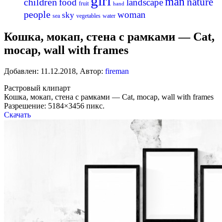
girl
man
nature
children
food
landscape
fruit
hand
people
woman
sky
sea
vegetables
water
Кошка, мокап, стена с рамками — Cat,
mocap, wall with frames
Добавлен:
11.12.2018
,
Автор:
fireman
Растровый клипарт
Кошка, мокап, стена с рамками — Cat, mocap, wall with frames
Разрешение: 5184×3456 пикс.
Скачать