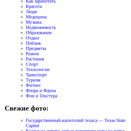
Как заработать
Красота
Люди
Медицина
Музыка
Недвижимость
Образование
Отдых
Пейзаж
Предметы
Разное
Растения
Спорт
Технологии
Транспорт
Туризм
Фитнес
Флора и Фауна
Фон и Текстура
Свежие фото:
Государственный капитолий техаса — Texas State
Capitol
Кошки на дереве, серые домашнии коты на ветке