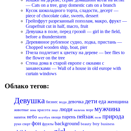
— Cats on a tree, gray domestic cats on a branch
Кусок шоколадного торта, сладости, десерт —
piece of chocolate cake, sweets, dessert
Грейпфрут разрезанный пополам, макро, фрукт —
Grapefruit cut in half, macro, fruit
Девушка в поле, перед грозой — girl in the field,
before a thunderstorm
Деревянное рубленое судно, лодка, пристань —
Chopped wooden ship, boat, pier
Пчела подлетает к цветку на дереве — bee flies to
the flower on the tree
Стена дома в старой европе с окнами с
занавесками — Wall of a house in old europe with
curtain windows
Облако тегов:
Девушка
дети
еда
женщина
девочка
бизнес
вода
мужчина
люди
красота
животные
море
лицо
мальчик
зима
природа
пейзаж
небо
парень
напиток
овощи
ноутбук
поле
фон
background
boy
business
руки
спорт
фрукты
beauty