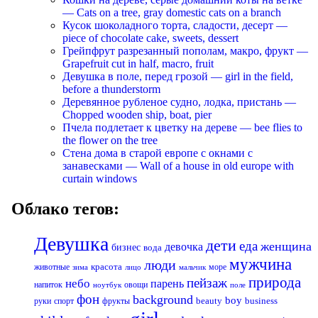
— Cats on a tree, gray domestic cats on a branch
Кусок шоколадного торта, сладости, десерт —
piece of chocolate cake, sweets, dessert
Грейпфрут разрезанный пополам, макро, фрукт —
Grapefruit cut in half, macro, fruit
Девушка в поле, перед грозой — girl in the field,
before a thunderstorm
Деревянное рубленое судно, лодка, пристань —
Chopped wooden ship, boat, pier
Пчела подлетает к цветку на дереве — bee flies to
the flower on the tree
Стена дома в старой европе с окнами с
занавесками — Wall of a house in old europe with
curtain windows
Облако тегов:
Девушка
дети
еда
женщина
девочка
бизнес
вода
мужчина
люди
красота
животные
море
лицо
мальчик
зима
природа
пейзаж
небо
парень
напиток
овощи
ноутбук
поле
фон
background
boy
business
руки
спорт
фрукты
beauty