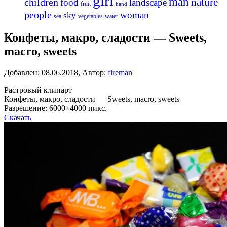
girl
man
nature
children
food
landscape
fruit
hand
people
woman
sky
sea
vegetables
water
Конфеты, макро, сладости — Sweets,
macro, sweets
Добавлен:
08.06.2018
,
Автор:
fireman
Растровый клипарт
Конфеты, макро, сладости — Sweets, macro, sweets
Разрешение: 6000×4000 пикс.
Скачать