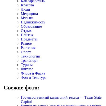
Как заработать
Красота
Люди
Медицина
Музыка
Недвижимость
Образование
Отдых
Пейзаж
Предметы
Разное
Растения
Спорт
Технологии
Транспорт
Туризм
Фитнес
Флора и Фауна
Фон и Текстура
Свежие фото:
Государственный капитолий техаса — Texas State
Capitol
Кошки на дереве, серые домашнии коты на ветке