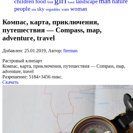
girl
man
nature
children
food
landscape
fruit
hand
people
woman
sky
sea
vegetables
water
Компас, карта, приключения,
путешествия — Compass, map,
adventure, travel
Добавлен:
25.01.2019
,
Автор:
fireman
Растровый клипарт
Компас, карта, приключения, путешествия — Compass, map,
adventure, travel
Разрешение: 5184×3456 пикс.
Скачать