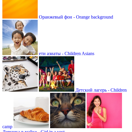
Оранжевый фон - Orange background
ети азиаты - Children Asians
Детский лагерь - Children
camp
Девушка в майке - Girl in a vest