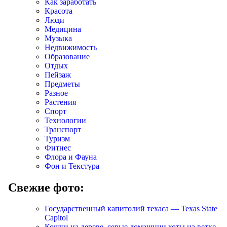
Как заработать
Красота
Люди
Медицина
Музыка
Недвижимость
Образование
Отдых
Пейзаж
Предметы
Разное
Растения
Спорт
Технологии
Транспорт
Туризм
Фитнес
Флора и Фауна
Фон и Текстура
Свежие фото:
Государственный капитолий техаса — Texas State
Capitol
Кошки на дереве, серые домашнии коты на ветке