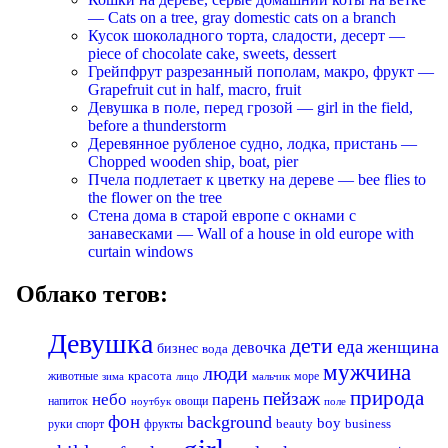
— Cats on a tree, gray domestic cats on a branch
Кусок шоколадного торта, сладости, десерт —
piece of chocolate cake, sweets, dessert
Грейпфрут разрезанный пополам, макро, фрукт —
Grapefruit cut in half, macro, fruit
Девушка в поле, перед грозой — girl in the field,
before a thunderstorm
Деревянное рубленое судно, лодка, пристань —
Chopped wooden ship, boat, pier
Пчела подлетает к цветку на дереве — bee flies to
the flower on the tree
Стена дома в старой европе с окнами с
занавесками — Wall of a house in old europe with
curtain windows
Облако тегов:
Девушка
дети
еда
женщина
девочка
бизнес
вода
мужчина
люди
красота
животные
море
лицо
мальчик
зима
природа
пейзаж
небо
парень
напиток
овощи
ноутбук
поле
фон
background
boy
business
руки
спорт
фрукты
beauty