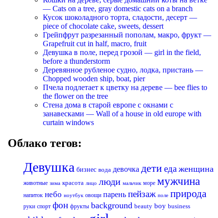
— Cats on a tree, gray domestic cats on a branch
Кусок шоколадного торта, сладости, десерт —
piece of chocolate cake, sweets, dessert
Грейпфрут разрезанный пополам, макро, фрукт —
Grapefruit cut in half, macro, fruit
Девушка в поле, перед грозой — girl in the field,
before a thunderstorm
Деревянное рубленое судно, лодка, пристань —
Chopped wooden ship, boat, pier
Пчела подлетает к цветку на дереве — bee flies to
the flower on the tree
Стена дома в старой европе с окнами с
занавесками — Wall of a house in old europe with
curtain windows
Облако тегов:
Девушка
дети
еда
женщина
девочка
бизнес
вода
мужчина
люди
красота
животные
море
лицо
мальчик
зима
природа
пейзаж
небо
парень
напиток
овощи
ноутбук
поле
фон
background
boy
business
руки
спорт
фрукты
beauty