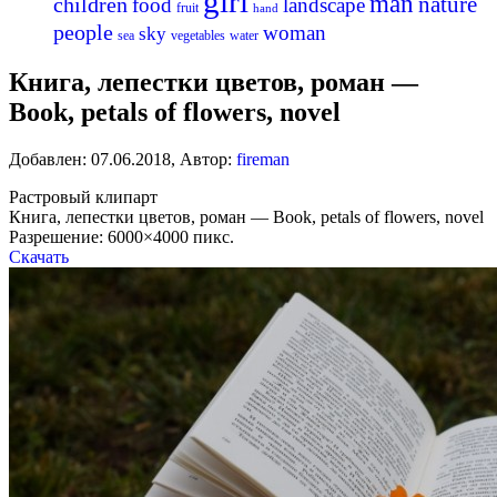
girl
man
nature
children
food
landscape
fruit
hand
people
woman
sky
sea
vegetables
water
Книга, лепестки цветов, роман —
Book, petals of flowers, novel
Добавлен:
07.06.2018
,
Автор:
fireman
Растровый клипарт
Книга, лепестки цветов, роман — Book, petals of flowers, novel
Разрешение: 6000×4000 пикс.
Скачать