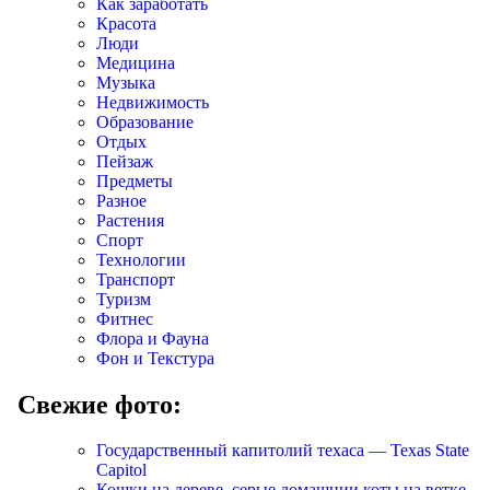
Как заработать
Красота
Люди
Медицина
Музыка
Недвижимость
Образование
Отдых
Пейзаж
Предметы
Разное
Растения
Спорт
Технологии
Транспорт
Туризм
Фитнес
Флора и Фауна
Фон и Текстура
Свежие фото:
Государственный капитолий техаса — Texas State
Capitol
Кошки на дереве, серые домашнии коты на ветке