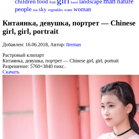
girl
man
nature
children
food
landscape
fruit
hand
people
woman
sky
sea
vegetables
water
Китаянка, девушка, портрет — Chinese
girl, girl, portrait
Добавлен:
16.06.2018
,
Автор:
fireman
Растровый клипарт
Китаянка, девушка, портрет — Chinese girl, girl, portrait
Разрешение: 5760×3840 пикс.
Скачать