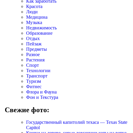
Как заработать
Красота
Люди
Медицина
Музыка
Недвижимость
Образование
Отдых
Пейзаж
Предметы
Разное
Растения
Спорт
Технологии
Транспорт
Туризм
Фитнес
Флора и Фауна
Фон и Текстура
Свежие фото:
Государственный капитолий техаса — Texas State
Capitol
Кошки на дереве, серые домашнии коты на ветке