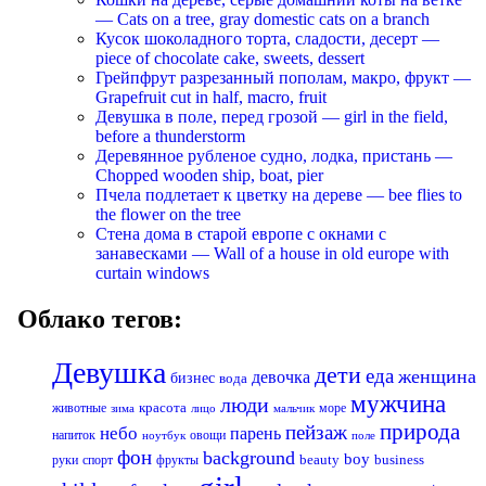
— Cats on a tree, gray domestic cats on a branch
Кусок шоколадного торта, сладости, десерт —
piece of chocolate cake, sweets, dessert
Грейпфрут разрезанный пополам, макро, фрукт —
Grapefruit cut in half, macro, fruit
Девушка в поле, перед грозой — girl in the field,
before a thunderstorm
Деревянное рубленое судно, лодка, пристань —
Chopped wooden ship, boat, pier
Пчела подлетает к цветку на дереве — bee flies to
the flower on the tree
Стена дома в старой европе с окнами с
занавесками — Wall of a house in old europe with
curtain windows
Облако тегов:
Девушка
дети
еда
женщина
девочка
бизнес
вода
мужчина
люди
красота
животные
море
лицо
мальчик
зима
природа
пейзаж
небо
парень
напиток
овощи
ноутбук
поле
фон
background
boy
business
руки
спорт
фрукты
beauty