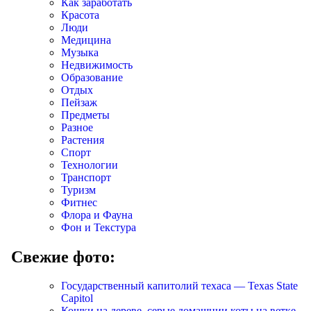
Как заработать
Красота
Люди
Медицина
Музыка
Недвижимость
Образование
Отдых
Пейзаж
Предметы
Разное
Растения
Спорт
Технологии
Транспорт
Туризм
Фитнес
Флора и Фауна
Фон и Текстура
Свежие фото:
Государственный капитолий техаса — Texas State
Capitol
Кошки на дереве, серые домашнии коты на ветке