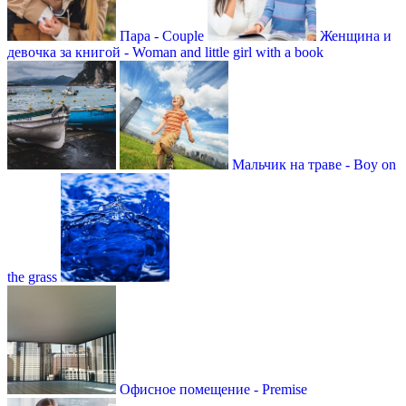
Пара - Couple
Женщина и
девочка за книгой - Woman and little girl with a book
Мальчик на траве - Boy on
the grass
Офисное помещение - Premise