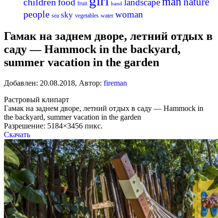
girl
man
nature
children
food
landscape
fruit
hand
people
woman
sky
sea
vegetables
water
Гамак на заднем дворе, летний отдых в
саду — Hammock in the backyard,
summer vacation in the garden
Добавлен:
20.08.2018
,
Автор:
fireman
Растровый клипарт
Гамак на заднем дворе, летний отдых в саду — Hammock in
the backyard, summer vacation in the garden
Разрешение: 5184×3456 пикс.
Скачать