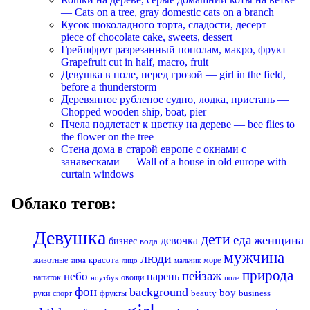
— Cats on a tree, gray domestic cats on a branch
Кусок шоколадного торта, сладости, десерт —
piece of chocolate cake, sweets, dessert
Грейпфрут разрезанный пополам, макро, фрукт —
Grapefruit cut in half, macro, fruit
Девушка в поле, перед грозой — girl in the field,
before a thunderstorm
Деревянное рубленое судно, лодка, пристань —
Chopped wooden ship, boat, pier
Пчела подлетает к цветку на дереве — bee flies to
the flower on the tree
Стена дома в старой европе с окнами с
занавесками — Wall of a house in old europe with
curtain windows
Облако тегов:
Девушка
дети
еда
женщина
девочка
бизнес
вода
мужчина
люди
красота
животные
море
лицо
мальчик
зима
природа
пейзаж
небо
парень
напиток
овощи
ноутбук
поле
фон
background
boy
business
руки
спорт
фрукты
beauty