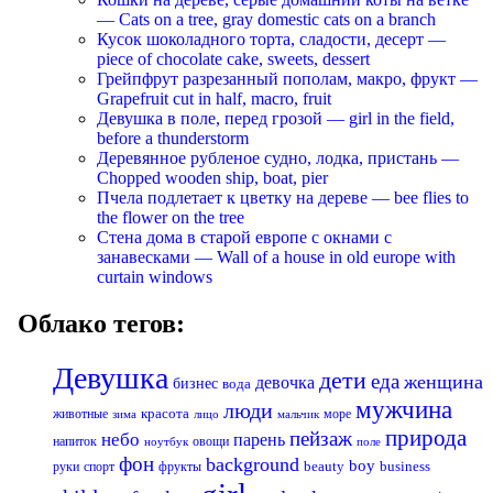
— Cats on a tree, gray domestic cats on a branch
Кусок шоколадного торта, сладости, десерт —
piece of chocolate cake, sweets, dessert
Грейпфрут разрезанный пополам, макро, фрукт —
Grapefruit cut in half, macro, fruit
Девушка в поле, перед грозой — girl in the field,
before a thunderstorm
Деревянное рубленое судно, лодка, пристань —
Chopped wooden ship, boat, pier
Пчела подлетает к цветку на дереве — bee flies to
the flower on the tree
Стена дома в старой европе с окнами с
занавесками — Wall of a house in old europe with
curtain windows
Облако тегов:
Девушка
дети
еда
женщина
девочка
бизнес
вода
мужчина
люди
красота
животные
море
лицо
мальчик
зима
природа
пейзаж
небо
парень
напиток
овощи
ноутбук
поле
фон
background
boy
business
руки
спорт
фрукты
beauty