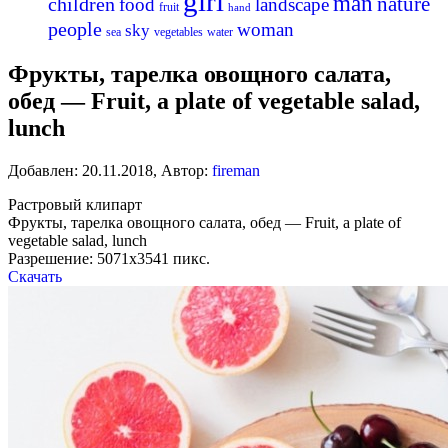
girl
man
nature
children
food
landscape
fruit
hand
people
woman
sky
sea
vegetables
water
Фрукты, тарелка овощного салата,
обед — Fruit, a plate of vegetable salad,
lunch
Добавлен:
20.11.2018
,
Автор:
fireman
Растровый клипарт
Фрукты, тарелка овощного салата, обед — Fruit, a plate of
vegetable salad, lunch
Разрешение: 5071х3541 пикс.
Скачать