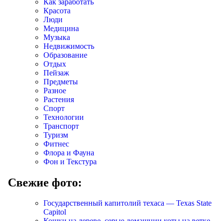
Как заработать
Красота
Люди
Медицина
Музыка
Недвижимость
Образование
Отдых
Пейзаж
Предметы
Разное
Растения
Спорт
Технологии
Транспорт
Туризм
Фитнес
Флора и Фауна
Фон и Текстура
Свежие фото:
Государственный капитолий техаса — Texas State
Capitol
Кошки на дереве, серые домашнии коты на ветке