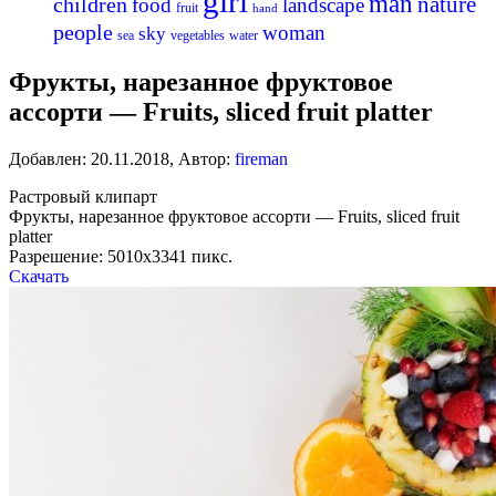
girl
man
nature
children
food
landscape
fruit
hand
people
woman
sky
sea
vegetables
water
Фрукты, нарезанное фруктовое
ассорти — Fruits, sliced fruit platter
Добавлен:
20.11.2018
,
Автор:
fireman
Растровый клипарт
Фрукты, нарезанное фруктовое ассорти — Fruits, sliced fruit
platter
Разрешение: 5010х3341 пикс.
Скачать