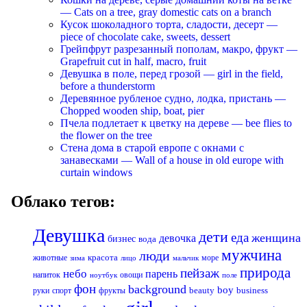
— Cats on a tree, gray domestic cats on a branch
Кусок шоколадного торта, сладости, десерт —
piece of chocolate cake, sweets, dessert
Грейпфрут разрезанный пополам, макро, фрукт —
Grapefruit cut in half, macro, fruit
Девушка в поле, перед грозой — girl in the field,
before a thunderstorm
Деревянное рубленое судно, лодка, пристань —
Chopped wooden ship, boat, pier
Пчела подлетает к цветку на дереве — bee flies to
the flower on the tree
Стена дома в старой европе с окнами с
занавесками — Wall of a house in old europe with
curtain windows
Облако тегов:
Девушка
дети
еда
женщина
девочка
бизнес
вода
мужчина
люди
красота
животные
море
лицо
мальчик
зима
природа
пейзаж
небо
парень
напиток
овощи
ноутбук
поле
фон
background
boy
business
руки
спорт
фрукты
beauty