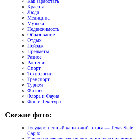
Как заработать
Красота
Люди
Медицина
Музыка
Недвижимость
Образование
Отдых
Пейзаж
Предметы
Разное
Растения
Спорт
Технологии
Транспорт
Туризм
Фитнес
Флора и Фауна
Фон и Текстура
Свежие фото:
Государственный капитолий техаса — Texas State
Capitol
Кошки на дереве, серые домашнии коты на ветке