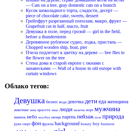
— Cats on a tree, gray domestic cats on a branch
Кусок шоколадного торта, сладости, десерт —
piece of chocolate cake, sweets, dessert
Грейпфрут разрезанный пополам, макро, фрукт —
Grapefruit cut in half, macro, fruit
Девушка в поле, перед грозой — girl in the field,
before a thunderstorm
Деревянное рубленое судно, лодка, пристань —
Chopped wooden ship, boat, pier
Пчела подлетает к цветку на дереве — bee flies to
the flower on the tree
Стена дома в старой европе с окнами с
занавесками — Wall of a house in old europe with
curtain windows
Облако тегов:
Девушка
дети
еда
женщина
девочка
бизнес
вода
мужчина
люди
красота
животные
море
лицо
мальчик
зима
природа
пейзаж
небо
парень
напиток
овощи
ноутбук
поле
фон
background
boy
business
руки
спорт
фрукты
beauty