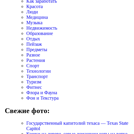
Как заработать
Красота
Люди
Медицина
Музыка
Недвижимость
Образование
Отдых
Пейзаж
Предметы
Разное
Растения
Спорт
Технологии
Транспорт
Туризм
Фитнес
Флора и Фауна
Фон и Текстура
Свежие фото:
Государственный капитолий техаса — Texas State
Capitol
Кошки на дереве, серые домашнии коты на ветке