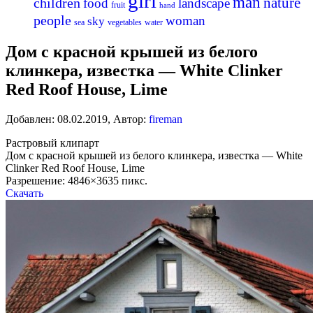
girl
man
nature
children
food
landscape
fruit
hand
people
woman
sky
sea
vegetables
water
Дом с красной крышей из белого
клинкера, известка — White Clinker
Red Roof House, Lime
Добавлен:
08.02.2019
,
Автор:
fireman
Растровый клипарт
Дом с красной крышей из белого клинкера, известка — White
Clinker Red Roof House, Lime
Разрешение: 4846×3635 пикс.
Скачать