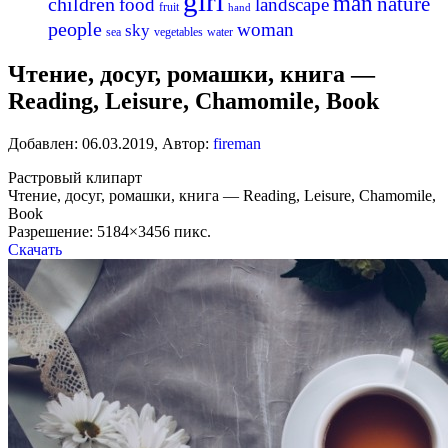
girl
man
nature
children
food
landscape
fruit
hand
people
woman
sky
sea
vegetables
water
Чтение, досуг, ромашки, книга —
Reading, Leisure, Chamomile, Book
Добавлен:
06.03.2019
,
Автор:
fireman
Растровый клипарт
Чтение, досуг, ромашки, книга — Reading, Leisure, Chamomile,
Book
Разрешение: 5184×3456 пикс.
Скачать