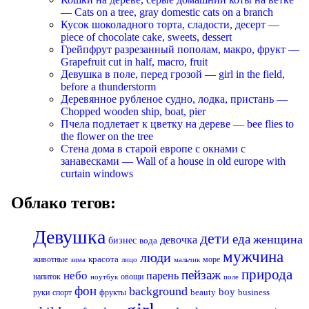
— Cats on a tree, gray domestic cats on a branch
Кусок шоколадного торта, сладости, десерт —
piece of chocolate cake, sweets, dessert
Грейпфрут разрезанный пополам, макро, фрукт —
Grapefruit cut in half, macro, fruit
Девушка в поле, перед грозой — girl in the field,
before a thunderstorm
Деревянное рубленое судно, лодка, пристань —
Chopped wooden ship, boat, pier
Пчела подлетает к цветку на дереве — bee flies to
the flower on the tree
Стена дома в старой европе с окнами с
занавесками — Wall of a house in old europe with
curtain windows
Облако тегов:
Девушка
дети
еда
женщина
девочка
бизнес
вода
мужчина
люди
красота
животные
море
лицо
мальчик
зима
природа
пейзаж
небо
парень
напиток
овощи
ноутбук
поле
фон
background
boy
business
руки
спорт
фрукты
beauty