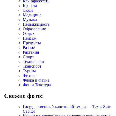
Как заработать
Красота
Люди
Медицина
Музыка
Недвижимость
Образование
Отдых
Пейзаж
Предметы
Разное
Растения
Спорт
Технологии
Транспорт
Туризм
Фитнес
Флора и Фауна
Фон и Текстура
Свежие фото:
Государственный капитолий техаса — Texas State
Capitol
Кошки на дереве, серые домашнии коты на ветке