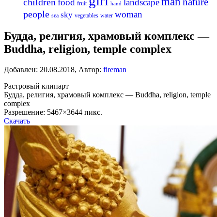
girl
man
nature
children
food
landscape
fruit
hand
people
woman
sky
sea
vegetables
water
Будда, религия, храмовый комплекс —
Buddha, religion, temple complex
Добавлен:
20.08.2018
,
Автор:
fireman
Растровый клипарт
Будда, религия, храмовый комплекс — Buddha, religion, temple
complex
Разрешение: 5467×3644 пикс.
Скачать