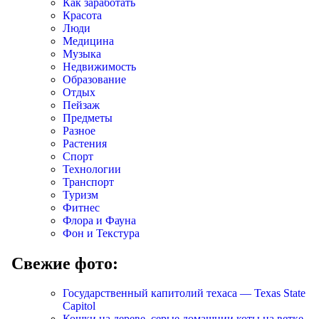
Как заработать
Красота
Люди
Медицина
Музыка
Недвижимость
Образование
Отдых
Пейзаж
Предметы
Разное
Растения
Спорт
Технологии
Транспорт
Туризм
Фитнес
Флора и Фауна
Фон и Текстура
Свежие фото:
Государственный капитолий техаса — Texas State
Capitol
Кошки на дереве, серые домашнии коты на ветке