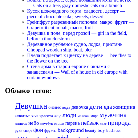
— Cats on a tree, gray domestic cats on a branch
Кусок шоколадного торта, сладости, десерт —
piece of chocolate cake, sweets, dessert
Грейпфрут разрезанный пополам, макро, фрукт —
Grapefruit cut in half, macro, fruit
Девушка в поле, перед грозой — girl in the field,
before a thunderstorm
Деревянное рубленое судно, лодка, пристань —
Chopped wooden ship, boat, pier
Пчела подлетает к цветку на дереве — bee flies to
the flower on the tree
Стена дома в старой европе с окнами с
занавесками — Wall of a house in old europe with
curtain windows
Облако тегов:
Девушка
дети
еда
женщина
девочка
бизнес
вода
мужчина
люди
красота
животные
море
лицо
мальчик
зима
природа
пейзаж
небо
парень
напиток
овощи
ноутбук
поле
фон
background
boy
business
руки
спорт
фрукты
beauty