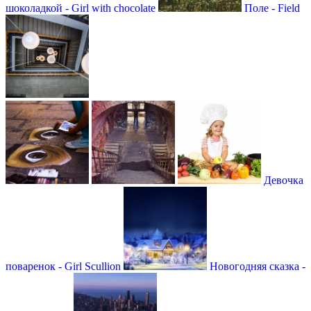
шоколадкой - Girl with chocolate
Поле - Field
Девочка
поваренок - Girl Scullion
Новогодняя сказка -