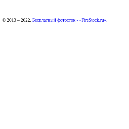
© 2013 – 2022,
Бесплатный фотосток - «FireStock.ru».