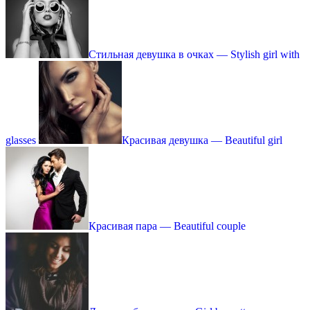
Стильная девушка в очках — Stylish girl with
glasses
Красивая девушка — Beautiful girl
Красивая пара — Beautiful couple