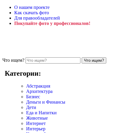
О нашем проекте
Как скачать фото
Для правообладателей
Покупайте фото у профессионалов!
Что ищем?
Категории:
Абстракция
Архитектура
Бизнес
Деньги и Финансы
Дети
Еда и Напитки
Животные
Интернет
Интерьер