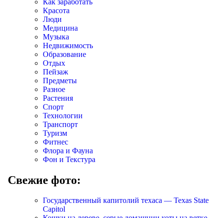
Как заработать
Красота
Люди
Медицина
Музыка
Недвижимость
Образование
Отдых
Пейзаж
Предметы
Разное
Растения
Спорт
Технологии
Транспорт
Туризм
Фитнес
Флора и Фауна
Фон и Текстура
Свежие фото:
Государственный капитолий техаса — Texas State
Capitol
Кошки на дереве, серые домашнии коты на ветке