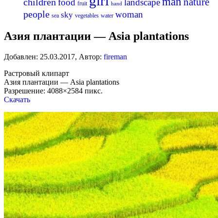
girl
man
nature
children
food
landscape
fruit
hand
people
woman
sky
sea
vegetables
water
Азия плантации — Asia plantations
Добавлен:
25.03.2017
,
Автор:
fireman
Растровый клипарт
Азия плантации — Asia plantations
Разрешение: 4088×2584 пикс.
Скачать