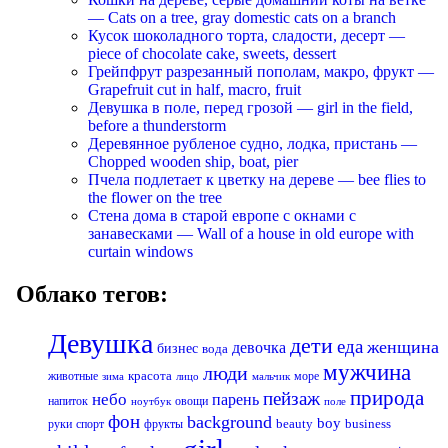
— Cats on a tree, gray domestic cats on a branch
Кусок шоколадного торта, сладости, десерт —
piece of chocolate cake, sweets, dessert
Грейпфрут разрезанный пополам, макро, фрукт —
Grapefruit cut in half, macro, fruit
Девушка в поле, перед грозой — girl in the field,
before a thunderstorm
Деревянное рубленое судно, лодка, пристань —
Chopped wooden ship, boat, pier
Пчела подлетает к цветку на дереве — bee flies to
the flower on the tree
Стена дома в старой европе с окнами с
занавесками — Wall of a house in old europe with
curtain windows
Облако тегов:
Девушка
дети
еда
женщина
девочка
бизнес
вода
мужчина
люди
красота
животные
море
лицо
мальчик
зима
природа
пейзаж
небо
парень
напиток
овощи
ноутбук
поле
фон
background
boy
business
руки
спорт
фрукты
beauty